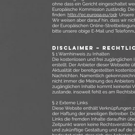
ohne dass ein Gericht eingeschaltet wer
Europäische Kommission zuständig. Die 
finden:
http://ec.europa.eu/odr
. Unsere
Wir weisen aber darauf hin, dass wir ni
der Europäischen Online-Streitbeilegun
bitte unsere obige E-Mail und Telefon
Disclaimer – rechtli
§ 1 Warnhinweis zu Inhalten
Die kostenlosen und frei zugänglichen 
erstellt. Der Anbieter dieser Webseite 
Aktualität der bereitgestellten kostenl
Nachrichten. Namentlich gekennzeichne
nicht immer die Meinung des Anbieters 
zugänglichen Inhalte kommt keinerlei 
zustande, insoweit fehlt es am Rechtsb
§ 2 Externe Links
Diese Website enthält Verknüpfungen zu 
der Haftung der jeweiligen Betreiber. D
Links die fremden Inhalte daraufhin üb
Zeitpunkt waren keine Rechtsverstöße ers
und zukünftige Gestaltung und auf die 